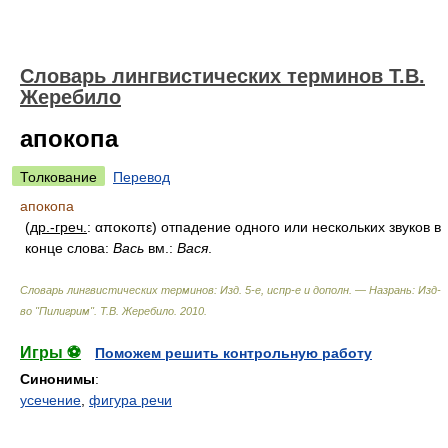
Словарь лингвистических терминов Т.В.
Жеребило
апокопа
Толкование
Перевод
апокопа
(
др.-греч.
: αποκοπε) отпадение одного или нескольких звуков в
конце слова:
Вась
вм.:
Вася
.
Словарь лингвистических терминов: Изд. 5-е, испр-е и дополн. — Назрань: Изд-
во "Пилигрим"
.
Т.В. Жеребило
.
2010
.
Игры ⚽
Поможем решить контрольную работу
Синонимы
:
усечение
,
фигура речи