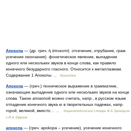
Апокопа
— (др. греч. ἡ ἀποκοπή отсечение, отрубание, грам.
усечение окончания) фонетическое явление, выпадение
одного или нескольких звуков в конце слова, как правило
конечного безударного гласного. Относится к метаплазмам.
Содержание 1 Апокопы …
Википедия
Апокопа
— (греч.) техническое выражение в грамматике,
означающее выпадение одного или нескольких звуков на конце
слова. Такою апокопой можно считать, напр., в русском языке
отпадение конечного звука ю в творительных падежах, напр.
горой, великой, вместо… …
Энциклопедический словарь Ф.А. Брокгауза
и И.А. Ефрона
апокопа
— (греч. apokopa – усечение), усечение конечного