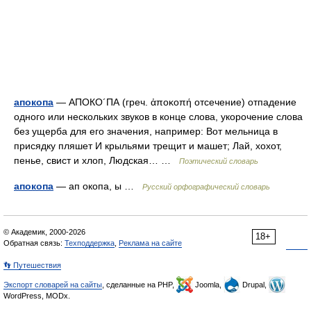
апокопа
— АПОКО´ПА (греч. ἀποκοπή отсечение) отпадение
одного или нескольких звуков в конце слова, укорочение слова
без ущерба для его значения, например: Вот мельница в
присядку пляшет И крыльями трещит и машет; Лай, хохот,
пенье, свист и хлоп, Людская… …
Поэтический словарь
апокопа
— ап окопа, ы …
Русский орфографический словарь
© Академик, 2000-2026
18+
Обратная связь:
Техподдержка
,
Реклама на сайте
👣 Путешествия
Экспорт словарей на сайты
, сделанные на PHP,
Joomla,
Drupal,
WordPress, MODx.