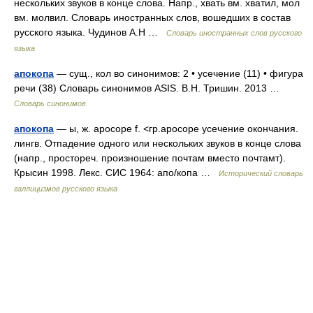
нескольких звуков в конце слова. Напр., хвать вм. хватил, мол
вм. молвил. Словарь иностранных слов, вошедших в состав
русского языка. Чудинов А.Н …
Словарь иностранных слов русского
языка
апокопа
— сущ., кол во синонимов: 2 • усечение (11) • фигура
речи (38) Словарь синонимов ASIS. В.Н. Тришин. 2013 …
Словарь синонимов
апокопа
— ы, ж. apocope f. <гр.apocope усечение окончания.
лингв. Отпадение одного или нескольких звуков в конце слова
(напр., простореч. произношение почтам вместо почтамт).
Крысин 1998. Лекс. СИС 1964: апо/копа …
Исторический словарь
галлицизмов русского языка