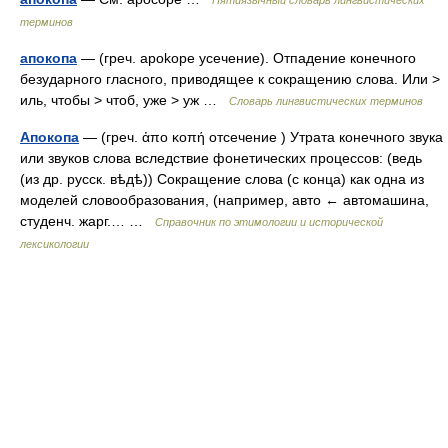
Пятиязычный словарь лингвистических
терминов
апокопа
— (греч. apokope усечение). Отпадение конечного
безударного гласного, приводящее к сокращению слова. Или >
иль, чтобы > чтоб, уже > уж …
Словарь лингвистических терминов
Апокопа
— (греч. ἀπο κοπή отсечение ) Утрата конечного звука
или звуков слова вследствие фонетических процессов: (ведь
(из др. русск. вѣдѣ)) Сокращение слова (с конца) как одна из
моделей словообразования, (например, авто ← автомашина,
студенч. жарг.… …
Справочник по этимологии и исторической
лексикологии